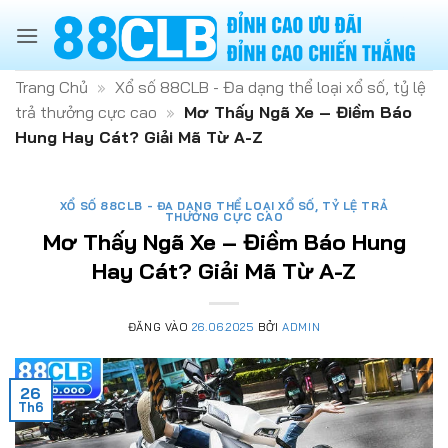
Bỏ
qua
nội
dung
Trang Chủ
»
Xổ số 88CLB - Đa dạng thể loại xổ số, tỷ lệ
trả thưởng cực cao
»
Mơ Thấy Ngã Xe – Điềm Báo
Hung Hay Cát? Giải Mã Từ A-Z
XỔ SỐ 88CLB - ĐA DẠNG THỂ LOẠI XỔ SỐ, TỶ LỆ TRẢ
THƯỞNG CỰC CAO
Mơ Thấy Ngã Xe – Điềm Báo Hung
Hay Cát? Giải Mã Từ A-Z
ĐĂNG VÀO
26.06.2025
BỞI
ADMIN
26
Th6