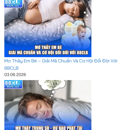
Mơ Thấy Em Bé – Giải Mã Chuẩn Và Cơ Hội Đổi Đời Với
88CLB
03.06.2026