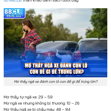
Mơ thấy ngã xe đánh con lô con đề gì để trúng lớn?
Mơ thấy tự ngã xe: 29 – 59
Mơ ngã xe nhưng không bị thương: 10 – 26
Mơ thấy ngã xe bị chảy máu: 48 – 84