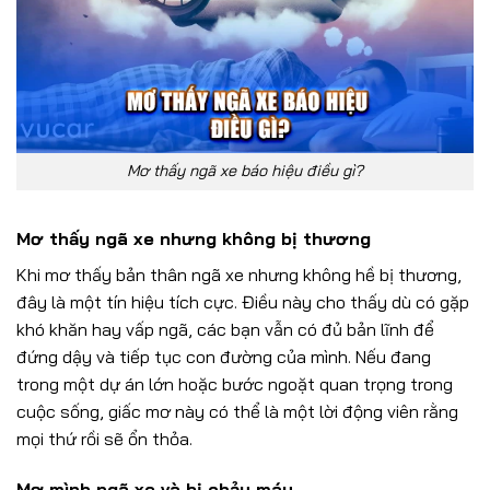
Mơ thấy ngã xe báo hiệu điều gì?
Mơ thấy ngã xe nhưng không bị thương
Khi mơ thấy bản thân ngã xe nhưng không hề bị thương,
đây là một tín hiệu tích cực. Điều này cho thấy dù có gặp
khó khăn hay vấp ngã, các bạn vẫn có đủ bản lĩnh để
đứng dậy và tiếp tục con đường của mình. Nếu đang
trong một dự án lớn hoặc bước ngoặt quan trọng trong
cuộc sống, giấc mơ này có thể là một lời động viên rằng
mọi thứ rồi sẽ ổn thỏa.
Mơ mình ngã xe và bị chảy máu