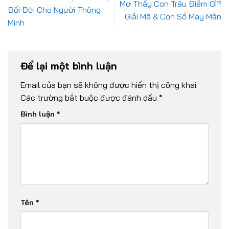
Mơ Thấy Con Trâu Điềm Gì?
Đổi Đời Cho Người Thông
Giải Mã & Con Số May Mắn
Minh
Để lại một bình luận
Email của bạn sẽ không được hiển thị công khai.
Các trường bắt buộc được đánh dấu
*
Bình luận
*
Tên
*