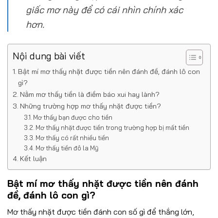
giấc mơ này để có cái nhìn chính xác
hơn.
Nội dung bài viết
Bật mí mơ thấy nhặt được tiền nên đánh đề, đánh lô con
gì?
Nằm mơ thấy tiền là điềm báo xui hay lành?
Những trường hợp mơ thấy nhặt được tiền?
Mơ thấy bạn được cho tiền
Mơ thấy nhặt được tiền trong trường hợp bị mất tiền
Mơ thấy có rất nhiều tiền
Mơ thấy tiền đô la Mỹ
Kết luận
Bật mí mơ thấy nhặt được tiền nên đánh
đề, đánh lô con gì?
Mơ thấy nhặt được tiền đánh con số gì để thắng lớn,