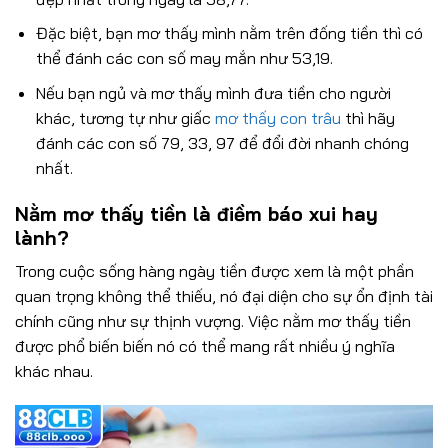
Đặc biệt, bạn mơ thấy mình nằm trên đống tiền thì có
thể đánh các con số may mắn như 53,19.
Nếu bạn ngủ và mơ thấy mình đưa tiền cho người
khác, tương tự như giấc
mơ thấy con trâu
thì hãy
đánh các con số 79, 33, 97 để đổi đời nhanh chóng
nhất.
Nằm mơ thấy tiền là điềm báo xui hay
lành?
Trong cuộc sống hàng ngày tiền được xem là một phần
quan trọng không thể thiếu, nó đại diện cho sự ổn định tài
chính cũng như sự thịnh vượng. Việc nằm mơ thấy tiền
được phổ biến biến nó có thể mang rất nhiều ý nghĩa
khác nhau.