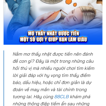
Nằm mơ thấy nhặt được tiền nên đánh
đề con gì? Đây là một trong những câu
hỏi thú vị mà nhiều người chơi tìm kiếm
lời giải đáp với hy vọng tìm thấy điềm
báo, dấu hiệu, hoặc chỉ đơn giản là dự
đoán về may mắn và tài chính trong
tương lai. Hãy cùng
88CLB
khám phá
những thông điệp tiềm ẩn sau những