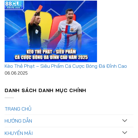
Kèo Thẻ Phạt – Siêu Phẩm Cá Cược Bóng Đá Đỉnh Cao
06.06.2025
DANH SÁCH DANH MỤC CHÍNH
TRANG CHỦ
HƯỚNG DẪN
KHUYẾN MÃI