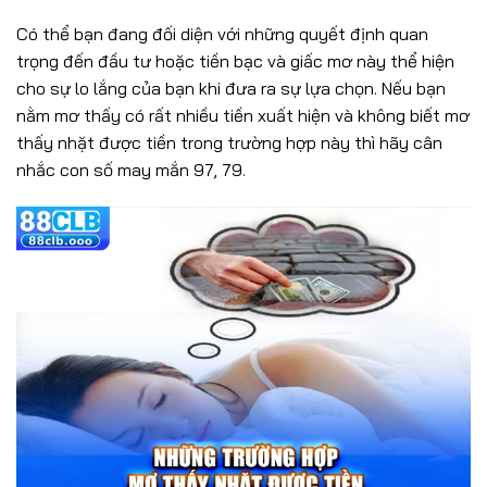
Có thể bạn đang đối diện với những quyết định quan
trọng đến đầu tư hoặc tiền bạc và giấc mơ này thể hiện
cho sự lo lắng của bạn khi đưa ra sự lựa chọn. Nếu bạn
nằm mơ thấy có rất nhiều tiền xuất hiện và không biết mơ
thấy nhặt được tiền trong trường hợp này thì hãy cân
nhắc con số may mắn 97, 79.