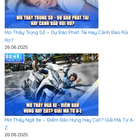
Mơ Thấy Trúng Số – Dự Báo Phát Tài Hay Cảnh Báo Rủi
Ro?
26.06.2025
Mơ Thấy Ngã Xe – Điềm Báo Hung Hay Cát? Giải Mã Từ A-
Z
26.06.2025