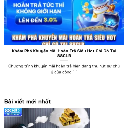
Khám Phá Khuyến Mãi Hoàn Trả Siêu Hot Chỉ Có Tại
88CLB
Chương trình khuyến mãi hoàn trả hiện đang thu hút sự chú
ý của đông [...]
Bài viết mới nhất