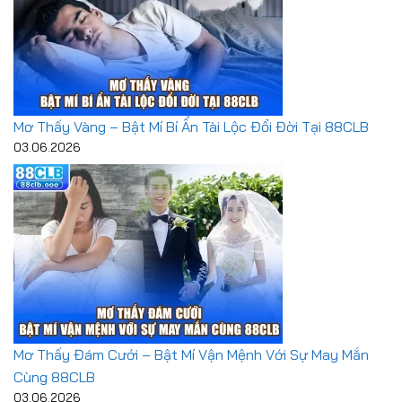
Mơ Thấy Vàng – Bật Mí Bí Ẩn Tài Lộc Đổi Đời Tại 88CLB
03.06.2026
Mơ Thấy Đám Cưới – Bật Mí Vận Mệnh Với Sự May Mắn
Cùng 88CLB
03.06.2026